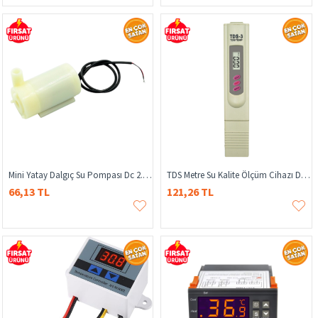
Mini Yatay Dalgıç Su Pompası Dc 2.5V-6V 120LH
TDS Metre Su Kalite Ölçüm Cihazı Dijital Su Kalite Ölçüm Cihazı
66,13 TL
121,26 TL