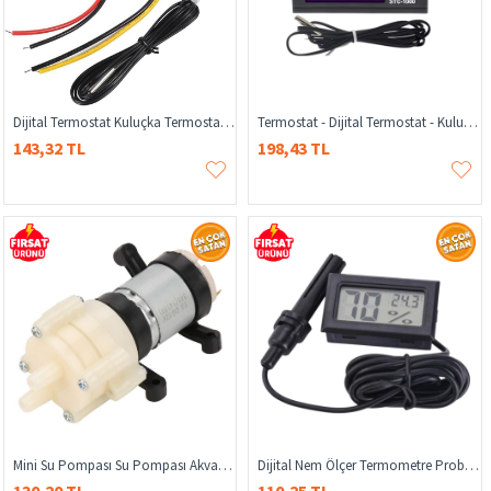
Dijital Termostat Kuluçka Termostatı XH-W3001 220V AC Dijital Termostat 1500W Akvaryum Termostatı
Termostat - Dijital Termostat - Kuluçka Termostatı - STC-1000 220V Dijital Termostat - STC-1000 Dijital Sıcaklık Kontrol Cihazı
143,32 TL
198,43 TL
Mini Su Pompası Su Pompası Akvaryum Pompası DC 6-12V R385 Akvaryum Sera 90-120 LH Bitki Sulama Hava Motoru - Akvaryum Su Pompası
Dijital Nem Ölçer Termometre Problu Nem Ölçer Termometre Kuluçka Makinası Için Termometre Nem Ölçer