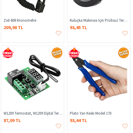
Zsd-808 Kronometre
Kuluçka Makinasi Için Probsuz Termometre, Termometre Nem Ölçer Dijital Lcd Ekran Yuvarlak
209,98 TL
93,45 TL
W1209 Termostat, W1209 Dijital Termostad , Kuluçka Termostatı , W1209 Sıcaklık Ölçer
Plato Yan Keski Model 170
87,09 TL
93,44 TL