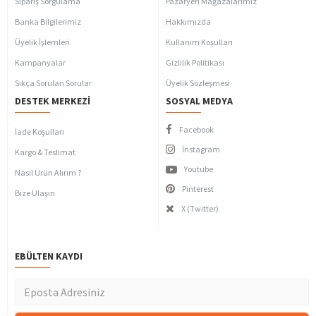
Sipariş Sorgulama
Pazaryeri Mağazalarımız
Banka Bilgilerimiz
Hakkımızda
Üyelik İşlemleri
Kullanım Koşulları
Kampanyalar
Gizlilik Politikası
Sıkça Sorulan Sorular
Üyelik Sözleşmesi
DESTEK MERKEZI
SOSYAL MEDYA
Facebook
İade Koşulları
İnstagram
Kargo & Teslimat
Youtube
Nasıl Ürün Alırım ?
Pinterest
Bize Ulaşın
X (Twitter)
EBÜLTEN KAYDI