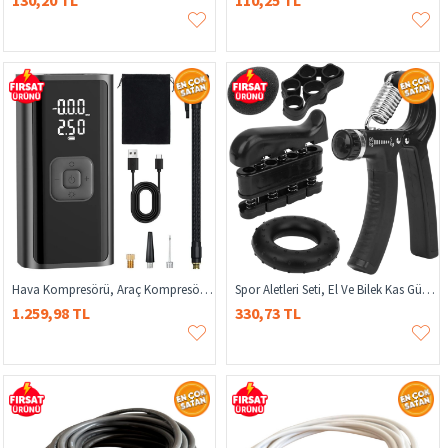
130,20 TL
110,25 TL
Hava Kompresörü, Araç Kompresörü, Şişirme Pompası, Taşınabilir Hava Kompresörü, Şarjlı Hava Pompası
Spor Aletleri Seti, El Ve Bilek Kas Güçlendirici Set, 5 Parça El, Kol Ve Parmak Egzersiz Seti, Egzersiz Seti, El Kavrama Güçlendirici
1.259,98 TL
330,73 TL