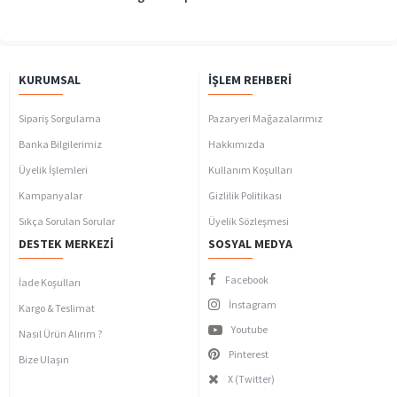
KURUMSAL
İŞLEM REHBERI
Sipariş Sorgulama
Pazaryeri Mağazalarımız
Banka Bilgilerimiz
Hakkımızda
Üyelik İşlemleri
Kullanım Koşulları
Kampanyalar
Gizlilik Politikası
Sıkça Sorulan Sorular
Üyelik Sözleşmesi
DESTEK MERKEZI
SOSYAL MEDYA
Facebook
İade Koşulları
İnstagram
Kargo & Teslimat
Youtube
Nasıl Ürün Alırım ?
Pinterest
Bize Ulaşın
X (Twitter)