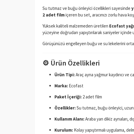
Su tutmaz ve buğu önleyici özellikleri sayesinde
y
2 adet film
içeren bu set, aracınızı zorlu hava koş
Yüksek kaliteli malzemeden üretilen
Ecofast yağm
yüzeyine doğrudan yapıştırılarak saniyeler içinde u
Görüşünüzü engelleyen buğu ve su lekelerini ortada
⚙️ Ürün Özellikleri
Ürün Tipi:
Araç ayna yağmur kaydırıcı ve ca
Marka:
Ecofast
Paket İçeriği:
2 adet film
Özellikler:
Su tutmaz, buğu önleyici, uzun
Kullanım Alanı:
Araba yan dikiz aynaları, dı
Kurulum:
Kolay yapıştırmalı uygulama, de