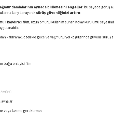
ağmur damlalarının aynada birikmesini engeller
, bu sayede görüş ala
ullarına karşı koruyarak
sürüş güvenliğinizi artırır
.
ur kaydırıcı film
, uzun ömürlü kullanım sunar. Kolay kurulumu sayesind
ygulanabilir.
n kaldırarak, özellikle gece ve yağmurlu yol koşullarında güvenli sürüş sa
m buğu önleyici film
 ömürlü
ş aynalar
lme veya kesme gerektirmez