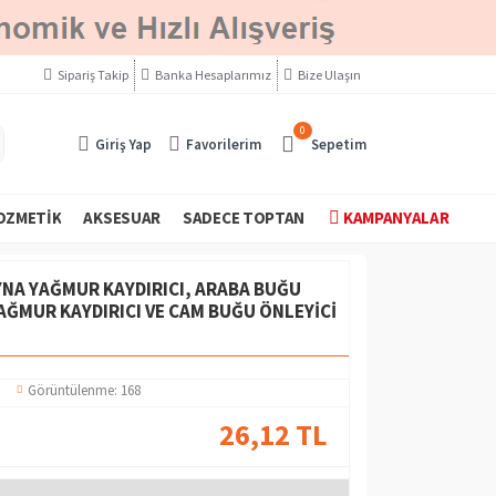
Sipariş Takip
Banka Hesaplarımız
Bize Ulaşın
0
Giriş Yap
Favorilerim
Sepetim
OZMETIK
AKSESUAR
SADECE TOPTAN
KAMPANYALAR
YNA YAĞMUR KAYDIRICI, ARABA BUĞU
AĞMUR KAYDIRICI VE CAM BUĞU ÖNLEYICI
Görüntülenme: 168
26,12 TL