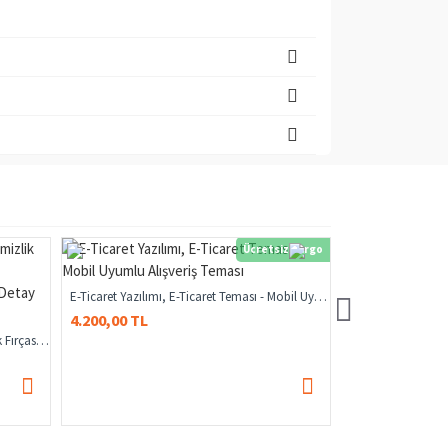
Ücretsiz Kargo
E-Ticaret Yazılımı, E-Ticaret Teması - Mobil Uyumlu Alışveriş Teması
4.200,00 TL
Araç Içi Temizleme Fırçası, Oto Temizlik Fırçası, Araç Temizlik Fırçası, Açılıp Kapanabilen Oto Bakım Araç Araba Detay Temizlik Fırçası
58,03 TL