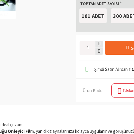
TOPTAN ADET SAYISI
101 ADET
300 ADE
S
Şimdi Satın Alırsanız
1
Ürün Kodu
Telefon
n ideal çözüm:
uğu Önleyici Film
, yan dikiz aynalarınıza kolayca uygulanır ve görüşünüz