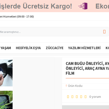
ri Hizmetleri (09:00 - 17:00)
E YAŞAM
HEDIYELIK EŞYA
ZÜCCACIYE
YAZILIM HIZMETLERI
K
CAM BUĞU ÖNLEYICI, A
ÖNLEYICI, ARAÇ AYNA Y
FILM
Ürün Kodu:
0 yorum