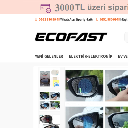
0 551 880 99 48
WhatsApp Sipariş Hattı
0551 880 9948
Müşte
YENI GELENLER
ELEKTRIK-ELEKTRONIK
EV V