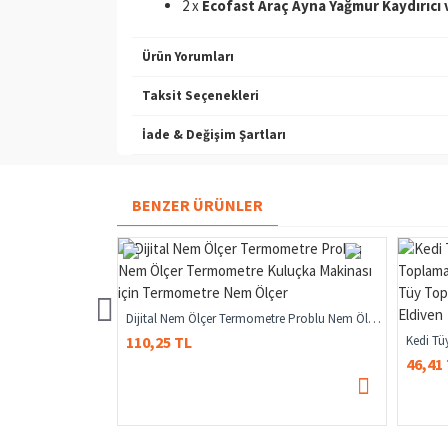
2 x
Ecofast Araç Ayna Yağmur Kaydırıcı 
Ürün Yorumları
Taksit Seçenekleri
İade & Değişim Şartları
BENZER ÜRÜNLER
Dijital Dual Voltmetre Ampermetre Volt Akım Ölçer Dc 0-100v 10a Kırmızı-Mavi, Voltmetre, Ampermetre
Dijital Nem Ölçer Termometre Problu Nem Ölçer Termometre Kuluçka Makinası Için Termometre Nem Ölçer
110,25 TL
46,41