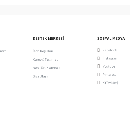
DESTEK MERKEZI
SOSYAL MEDYA
Facebook
ımız
İade Koşulları
İnstagram
Kargo & Teslimat
Youtube
Nasıl Ürün Alırım ?
Pinterest
Bize Ulaşın
X (Twitter)