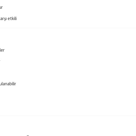
ur
rşı etkili
ler
r
lanabilir