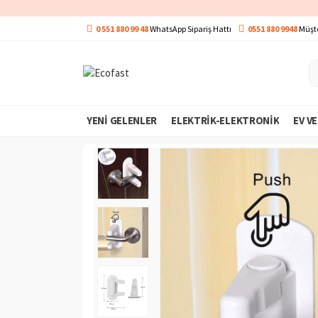
0 551 880 99 48
WhatsApp Sipariş Hattı
0551 880 9948
Müşte
YENI GELENLER
ELEKTRIK-ELEKTRONIK
EV V