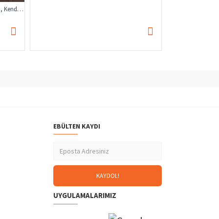
Çocuk Güvenlik Kilidi, Çocuk Kapı Kilidi, Kendinden Yapışkanlı Emniyet Kilidi Çok Fonksiyonlu Kilit
EBÜLTEN KAYDI
UYGULAMALARIMIZ