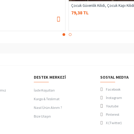
79,38 TL
DESTEK MERKEZI
SOSYAL MEDYA
Facebook
ımız
İade Koşulları
İnstagram
Kargo & Teslimat
Youtube
Nasıl Ürün Alırım ?
Pinterest
Bize Ulaşın
X (Twitter)