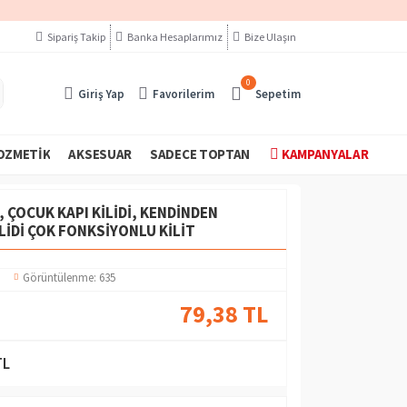
Sipariş Takip
Banka Hesaplarımız
Bize Ulaşın
0
Giriş Yap
Favorilerim
Sepetim
OZMETIK
AKSESUAR
SADECE TOPTAN
KAMPANYALAR
, ÇOCUK KAPI KILIDI, KENDINDEN
LIDI ÇOK FONKSIYONLU KILIT
Görüntülenme: 635
79,38 TL
TL