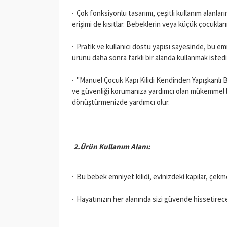
· Çok fonksiyonlu tasarımı, çeşitli kullanım alanlar
erişimi de kısıtlar. Bebeklerin veya küçük çocukla
· Pratik ve kullanıcı dostu yapısı sayesinde, bu emni
ürünü daha sonra farklı bir alanda kullanmak isted
· "Manuel Çocuk Kapı Kilidi Kendinden Yapışkanlı B
ve güvenliği korumanıza yardımcı olan mükemmel bi
dönüştürmenizde yardımcı olur.
2.Ürün Kullanım Alanı:
· Bu bebek emniyet kilidi, evinizdeki kapılar, çekme
· Hayatınızın her alanında sizi güvende hissetirec