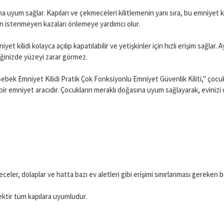
ına uyum sağlar. Kapıları ve çekmeceleri kilitlemenin yanı sıra, bu emniyet ki
rın istenmeyen kazaları önlemeye yardımcı olur.
yet kilidi kolayca açılıp kapatılabilir ve yetişkinler için hızlı erişim sağlar
iğinizde yüzeyi zarar görmez.
ebek Emniyet Kilidi Pratik Çok Fonksiyonlu Emniyet Güvenlik Kiliti," çocuk
r emniyet aracıdır. Çocukların meraklı doğasına uyum sağlayarak, evinizi 
celer, dolaplar ve hatta bazı ev aletleri gibi erişimi sınırlanması gereken bö
ektir tüm kapılara uyumludur.