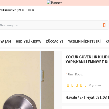
ri Hizmetleri (09:00 - 17:00)
E YAŞAM
HEDIYELIK EŞYA
ZÜCCACIYE
YAZILIM HIZMETLERI
K
ÇOCUK GÜVENLIK KILIDI
YAPIŞKANLI EMNIYET KI
Ürün Kodu:
0 yorum
Havale / EFT Fiyatı :
81,03 