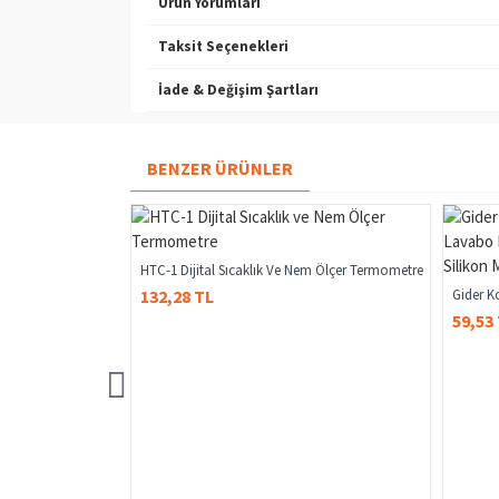
Ürün Yorumları
Taksit Seçenekleri
İade & Değişim Şartları
BENZER ÜRÜNLER
HTC-1 Dijital Sıcaklık Ve Nem Ölçer Termometre
Mermer Folyosu, Mermer Desenli Masa Tezgah Mutfak Su Geçirmez Yapışkanlı Folyo Sticker Siyah 5x60 Cm
132,28 TL
59,53