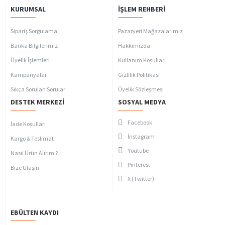
KURUMSAL
İŞLEM REHBERI
Sipariş Sorgulama
Pazaryeri Mağazalarımız
Banka Bilgilerimiz
Hakkımızda
Üyelik İşlemleri
Kullanım Koşulları
Kampanyalar
Gizlilik Politikası
Sıkça Sorulan Sorular
Üyelik Sözleşmesi
DESTEK MERKEZI
SOSYAL MEDYA
Facebook
İade Koşulları
İnstagram
Kargo & Teslimat
Youtube
Nasıl Ürün Alırım ?
Pinterest
Bize Ulaşın
X (Twitter)
EBÜLTEN KAYDI