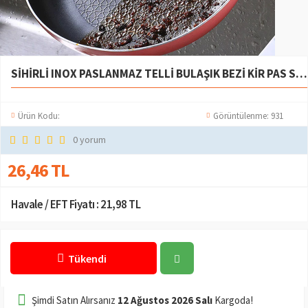
SIHIRLI INOX PASLANMAZ TELLI BULAŞIK BEZI KIR PAS SÖKÜCÜ SIHIRLI TEMIZLIK BEZI VE SÜNGERI
Ürün Kodu:
Görüntülenme: 931
0 yorum
26,46 TL
Havale / EFT Fiyatı :
21,98 TL
Tükendi
Şimdi Satın Alırsanız
12 Ağustos 2026 Salı
Kargoda!