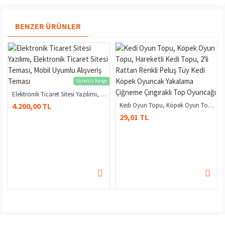
BENZER ÜRÜNLER
Ücretsiz Kargo
azer Kedi Köpek Oyuncak Anahtarlık
Elektronik Ticaret Sitesi Yazılımı, Elektronik Ticaret Sitesi Teması, Mobil Uyumlu Alışveriş Teması
4.200,00 TL
Kedi Oyun Topu, Köpek Oyun Topu, Hareketli Kedi Topu, 2'li Rattan Renkli Peluş Tüy Kedi Köpek Oyuncak Yakalama Çiğneme Çıngıraklı Top Oyuncağı
29,01 TL